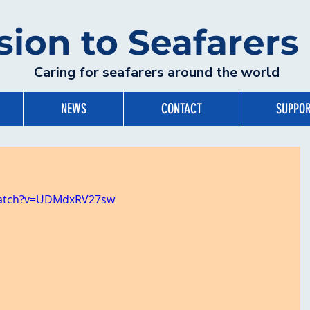
sion to Seafarer
Caring for seafarers around the world
NEWS
CONTACT
SUPPOR
watch?v=UDMdxRV27sw