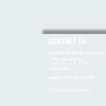
CONTACT US
Mission to Seafarers Geel
7 The Esplanade
North Shore VIC 3214
AUSTRALIA
seachurch@yahoo.com
Tel: +61(3) 5278 6985